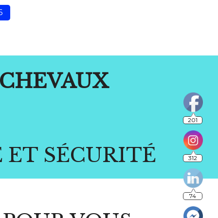
6
CHEVAUX
201
E ET SÉCURITÉ
312
74