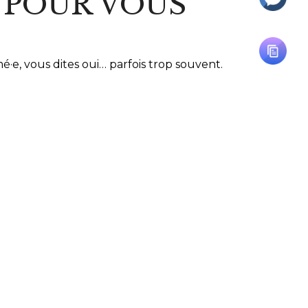
T POUR VOUS
é·e, vous dites oui… parfois trop souvent.