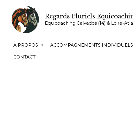
Accueil
Atelier je dis non et pose mes limites
Regards Pluriels Equicoachi
Equicoaching Calvados (14) & Loire-Atl
A PROPOS
ACCOMPAGNEMENTS INDIVIDUELS
CONTACT