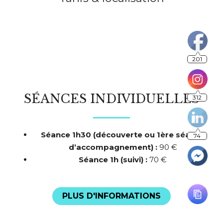
201
SÉANCES INDIVIDUELLES
312
Séance 1h30 (découverte ou 1ère séance
74
d’accompagnement) :
90 €
Séance 1h (suivi) :
70 €
PLUS D'INFORMATIONS