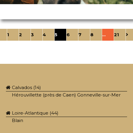
1
2
3
4
5
6
7
8
…
21
Calvados (14)
Hérouvillette (près de Caen) Gonneville-sur-Mer
Loire-Atlantique (44)
Blain