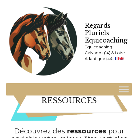
Accueil
Ressources
Page 5
Regards
Pluriels
Equicoaching
Equicoaching
Calvados (14) & Loire-
Atlantique (44)
RESSOURCES
Découvrez des
ressources
pour