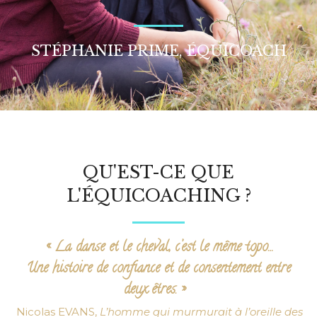
STÉPHANIE PRIME, ÉQUICOACH
QU'EST-CE QUE
L'ÉQUICOACHING ?
« La danse et le cheval, c’est le même topo…
Une histoire de confiance et de consentement entre
deux êtres. »
Nicolas EVANS,
L’homme qui murmurait à l’oreille des