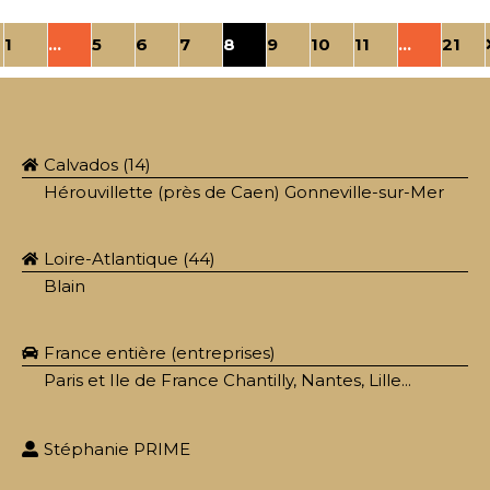
1
…
5
6
7
8
9
10
11
…
21
Calvados (14)
Hérouvillette (près de Caen) Gonneville-sur-Mer
Loire-Atlantique (44)
Blain
France entière (entreprises)
Paris et Ile de France Chantilly, Nantes, Lille...
Stéphanie PRIME