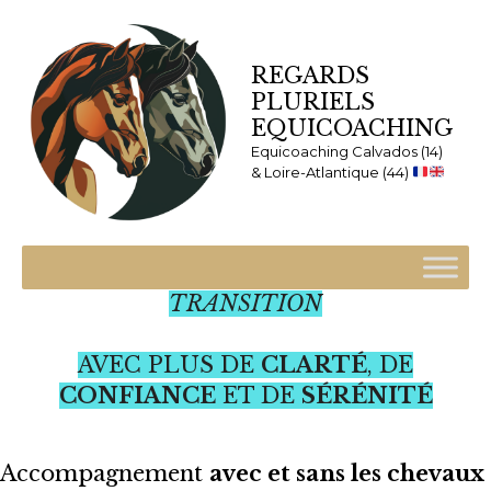
REGARDS
PLURIELS
EQUICOACHING
Equicoaching Calvados (14)
& Loire-Atlantique (44)
TRAVERSER UNE PÉRIODE DE
TRANSITION
AVEC PLUS DE
CLARTÉ
, DE
CONFIANCE
ET DE
SÉRÉNITÉ
Accompagnement
avec et sans les chevaux