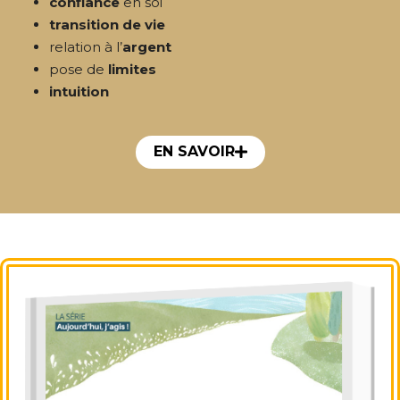
confiance
en soi
transition de vie
relation à l’
argent
pose de
limites
intuition
EN SAVOIR