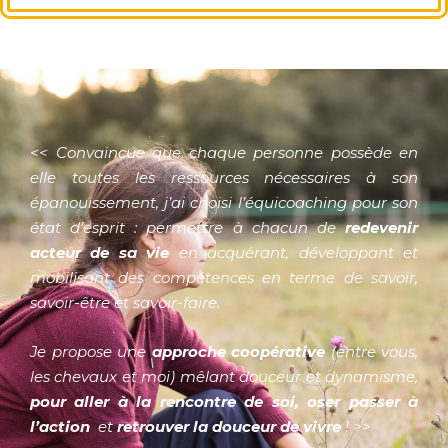
<< Convaincue que chaque personne possède en
elle toutes les ressources nécessaires à son
épanouissement, j’ai choisi l’équicoaching pour son
état d’esprit : permettre à chacun de
redevenir
acteur de sa vie
en acquérant, développant et
mobilisant des compétences en terme de savoir,
savoir-être et savoir-faire.
Je propose une
approche coopérative
(entre vous,
les chevaux et moi) mêlant douceur et dynamisme,
pour aller à la rencontre de soi,
oser passer à
l’action
et
retrouver la douceur de vivre
! >>