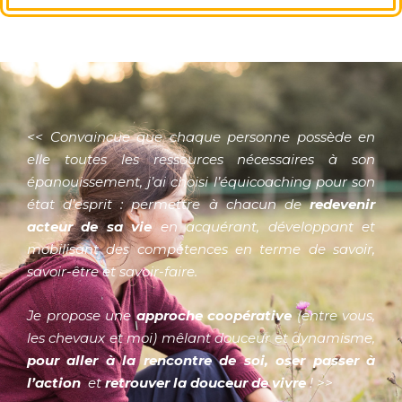
<< Convaincue que chaque personne possède en
elle toutes les ressources nécessaires à son
épanouissement, j’ai choisi l’équicoaching pour son
état d’esprit : permettre à chacun de
redevenir
acteur de sa vie
en acquérant, développant et
mobilisant des compétences en terme de savoir,
savoir-être et savoir-faire.
Je propose une
approche coopérative
(entre vous,
les chevaux et moi) mêlant douceur et dynamisme,
pour aller à la rencontre de soi,
oser passer à
l’action
et
retrouver la douceur de vivre
! >>