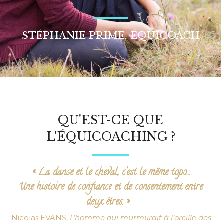
STÉPHANIE PRIME, ÉQUICOACH
QU'EST-CE QUE
L'ÉQUICOACHING ?
« La danse et le cheval, c’est le même topo…
Une histoire de confiance et de consentement entre
deux êtres. »
Nicolas EVANS,
L’homme qui murmurait à l’oreille des