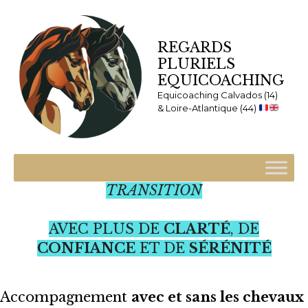
REGARDS
PLURIELS
EQUICOACHING
Equicoaching Calvados (14)
& Loire-Atlantique (44)
TRAVERSER UNE PÉRIODE DE
TRANSITION
AVEC PLUS DE
CLARTÉ
, DE
CONFIANCE
ET DE
SÉRÉNITÉ
Accompagnement
avec et sans les chevaux