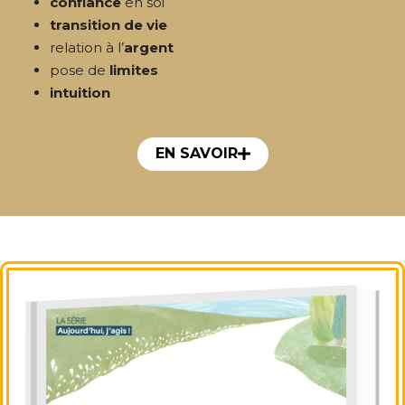
confiance
en soi
transition de vie
relation à l’
argent
pose de
limites
intuition
EN SAVOIR